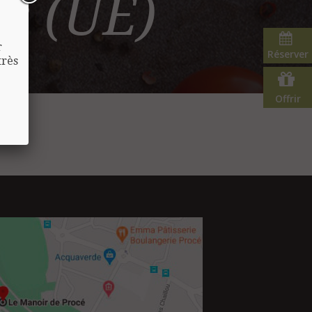
es (UE)
r
Réserver
très
Offrir