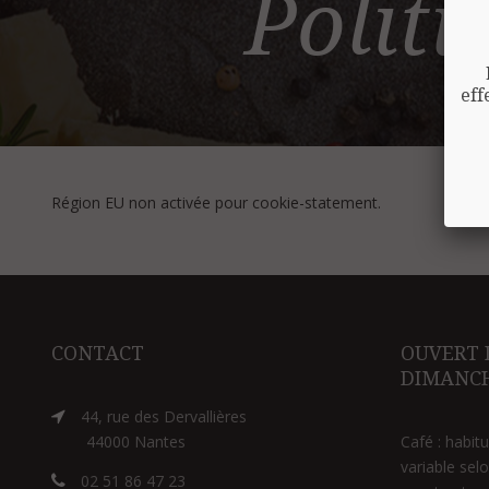
Politi
eff
Région EU non activée pour cookie-statement.
CONTACT
OUVERT 
DIMANCH
44, rue des Dervallières
44000 Nantes
Café : habit
variable sel
02 51 86 47 23