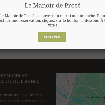
que de cooki
Le Manoir de Procé
Le Manoir de Procé est ouvert du mardi au dimanche. Pou
ectuer une réservation, cliquez sur le bouton ci-dessous. À 
vite !
RÉSERVER
DU MARDI AU
E TOUTE L’ANNÉE
uellement de 10h à 18h mais
on les saisons, contactez-nous