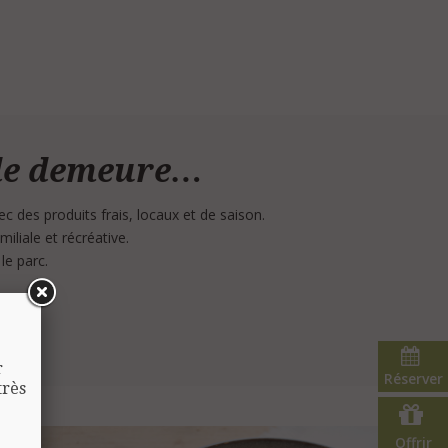
lle demeure…
 des produits frais, locaux et de saison.
iliale et récréative.
le parc.
r
Réserver
très
Offrir