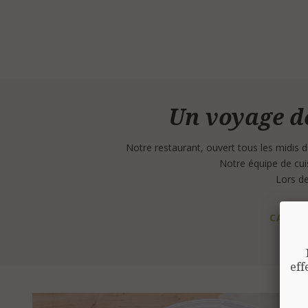
Un voyage d
Notre restaurant, ouvert tous les midis 
Notre équipe de cuis
Lors de
CARTES
eff